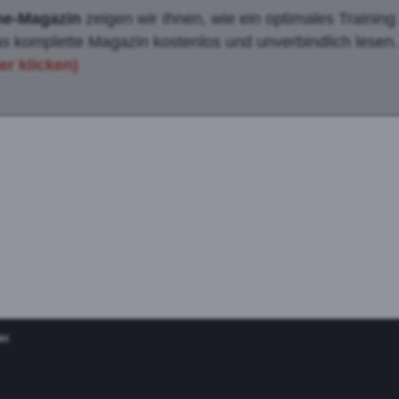
ne-Magazin
zeigen wir Ihnen, wie ein optimales Trainin
s komplette Magazin kostenlos und unverbindlich lesen
er klicken)
kt