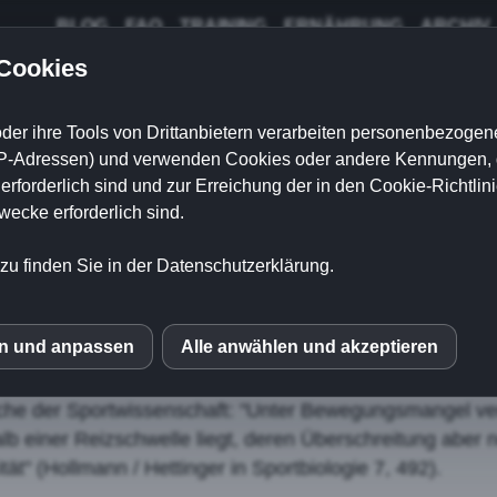
BLOG
FAQ
TRAINING
ERNÄHRUNG
ARCHIV
 Cookies
der ihre Tools von Drittanbietern verarbeiten personenbezogene
P-Adressen) und verwenden Cookies oder andere Kennungen, di
mangel wirklich?
rforderlich sind und zur Erreichung der in den Cookie-Richtlin
cke erforderlich sind.
zu finden Sie in der Datenschutzerklärung.
keine leichten Übungen. Besser sollten e
essiven Widerstand sein.
en und anpassen
Alle anwählen und akzeptieren
smangel entgegenwirken möchte, dem nützen keine "l
S
eigenden" Widerstand sein. Auch progressiver Widerst
rache der Sportwissenschaft: "Unter Bewegungsmangel v
mo (Piwik)
b einer Reizschwelle liegt, deren Überschreitung aber n
ät" (Hollmann / Hettinger in Sportbiologie 7, 492).