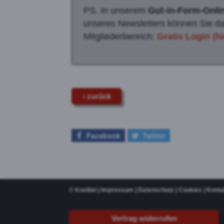
PS. In unserem
Gut-in-Form-Onli
unseres Newsletters können Sie da
Mitgliederbereich:
Gratis Login (hi
zurück
Facebook
Twitter
©
Koelbel
|
Impressum
|
Datenschutz
|
Cookies
|
Konta
Vertrag widerrufen