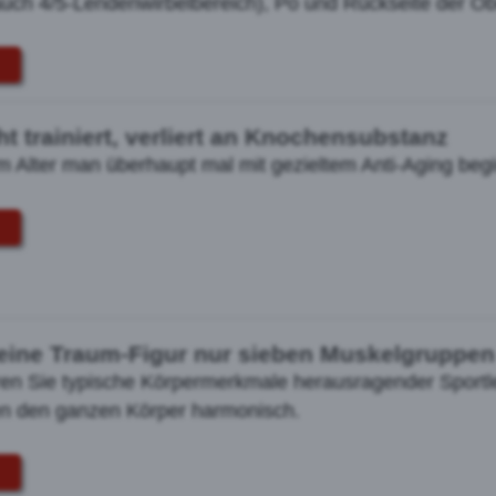
uch 4/5-Lendenwirbelbereich), Po und Rückseite der Ob
t trainiert, verliert an Knochensubstanz
m Alter man überhaupt mal mit gezieltem Anti-Aging begi
ine Traum-Figur nur sieben Muskelgruppen
en Sie typische Körpermerkmale herausragender Sportler
n den ganzen Körper harmonisch.