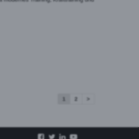
1
2
>