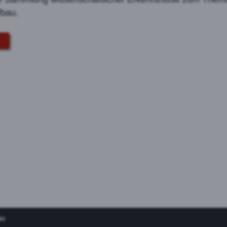
bau.
kt