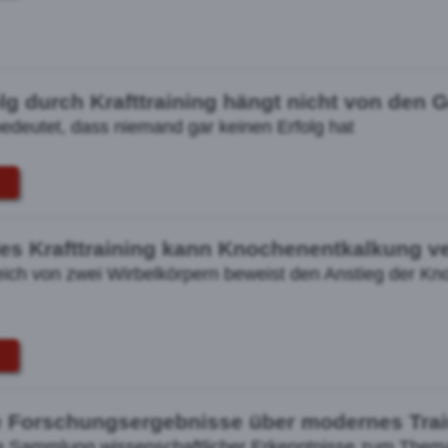
olg durch Krafttraining hängt nicht von den 
edeutet, dass niemand gar keinen Erfolg hat
les Krafttraining kann Knochenentkalkung 
ich von zwei Wirbelkörpern beweist den Anstieg der Knoc
 Forschungsergebnisse über modernes Trai
e Sammlung wissenschaftlicher Erkenntnisse zum Thema 