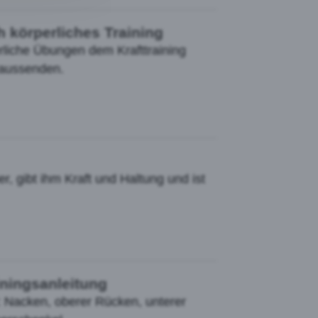
körperliches Training
rliche Übungen dem Krafttraining
 aussenden.
er, gibt ihm Kraft und Haltung und ist
iningsanleitung
: Nacken, oberer Rücken, unterer