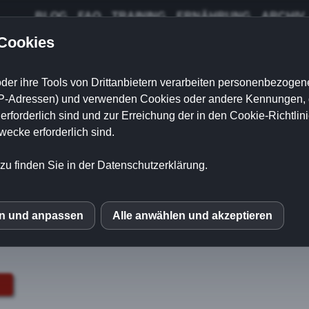
BLOG
FAQ
TRAINING
ERNÄHRUNG
ARCHIV
 Cookies
der ihre Tools von Drittanbietern verarbeiten personenbezogene
ining verlängert die Telomere
P-Adressen) und verwenden Cookies oder andere Kennungen, di
stehen tatsächlich im spannenden Zentrum zwischen Alt
rforderlich sind und zur Erreichung der in den Cookie-Richtlin
. Hier kommt der Überblick:
cke erforderlich sind.
zu finden Sie in der Datenschutzerklärung.
eit in Hochform durch Krafttraining
en und anpassen
Alle anwählen und akzeptieren
S
 man die Muskulatur auf Kraft, werden Muskulatur und 
mo (Piwik)