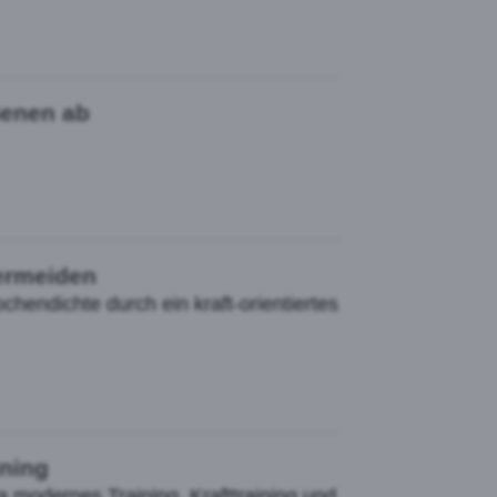
Genen ab
vermeiden
hendichte durch ein kraft-orientiertes
ning
modernes Training, Krafttraining und