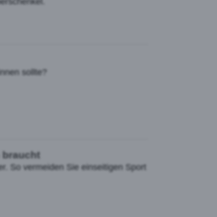
erschenkel.
nnen sollte?
 braucht
. So vermeiden Sie einseitigen Sport