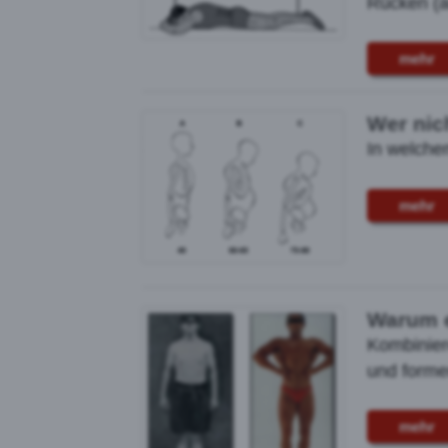
Rücken (a
mehr
Wer nich
In welche
mehr
Warum e
Kombinier
und forme
mehr