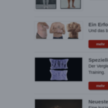
Ein Erf
Und das b
mehr
Speziel
Der Vergle
Training.
mehr
Neueste
Eine kurz