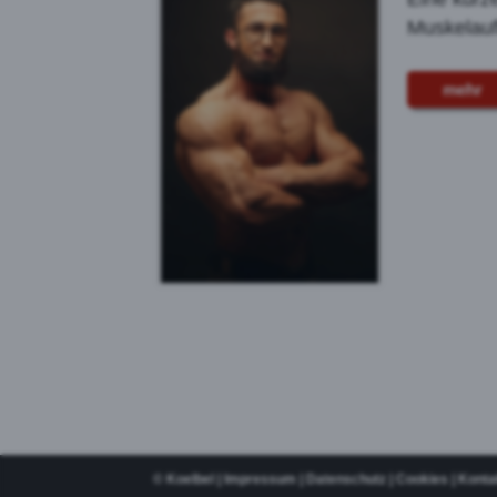
Muskelauf
mehr
©
Koelbel
|
Impressum
|
Datenschutz
|
Cookies
|
Konta