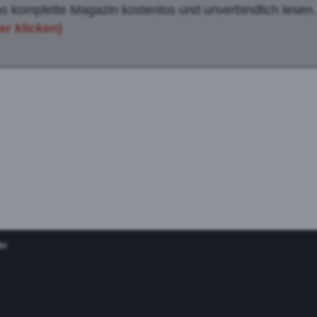
s komplette Magazin kostenlos und unverbindlich lesen
er klicken)
kt