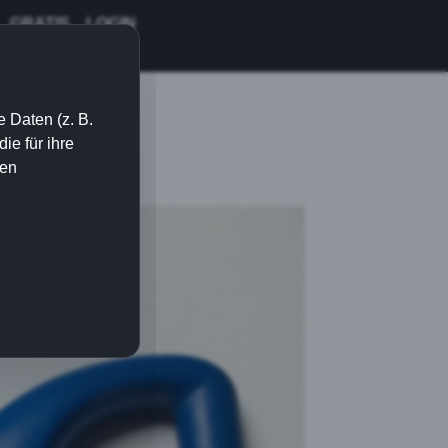
GRATIS
LOGIN
 Daten (z. B.
e für ihre
ien