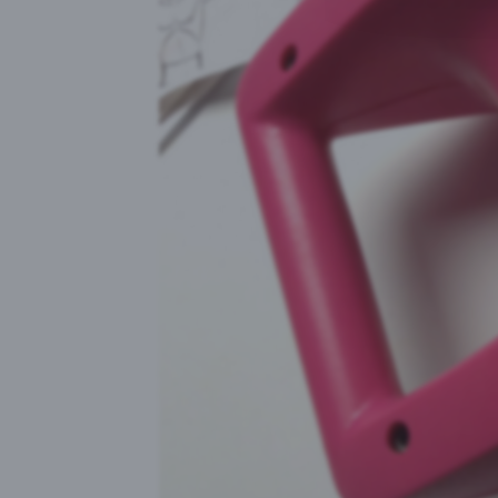
Goog
Yout
Goog
Face
Auswahl akz