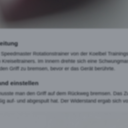
eitung
 Speedmaster Rotationstrainer von der Koelbel Training
Kreiseltrainers. Im Innern drehte sich eine Schwungmasse
 den Griff zu bremsen, bevor er das Gerät berührte.
nd einstellen
er musste man den Griff auf dem Rückweg bremsen. Das 
ßig auf- und abgespult hat. Der Widerstand ergab sich vo