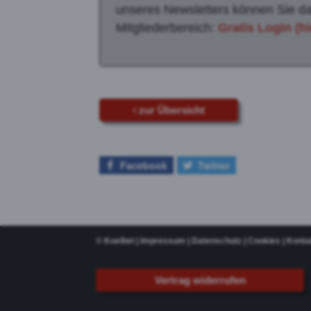
unseres Newsletters können Sie da
Mitgliederbereich:
Gratis Login (hi
zur Übersicht
Facebook
Twitter
©
Koelbel
|
Impressum
|
Datenschutz
|
Cookies
|
Konta
Vertrag widerrufen