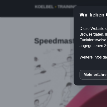
KOELBEL
•
TRAINING
Wir lieben
Diese Website o
Browserdaten, I
Speedmaster Rotati
Funktionsweise e
angegebenen Zwe
Weitere Infos da
Mehr erfahr
inCM
Mato