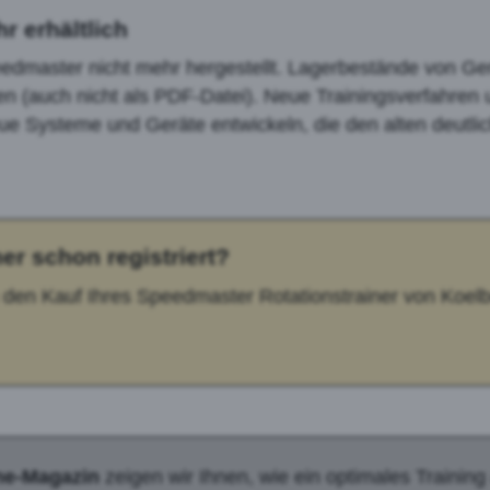
r erhältlich
eedmaster nicht mehr hergestellt. Lagerbestände von Ge
en (auch nicht als PDF-Datei). Neue Trainingsverfahren 
e Systeme und Geräte entwickeln, die den alten deutlic
er schon registriert?
 den Kauf Ihres Speedmaster Rotationstrainer von Koelb
ne-Magazin
zeigen wir Ihnen, wie ein optimales Trainin