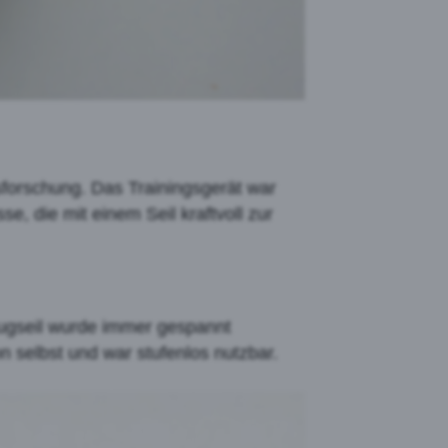
sforschung. Das Trainingsgerät war
, die mit einem Seil kraftvoll zur
Zugseil wurde immer gespannt
n selbst und war stufenlos nutzbar.