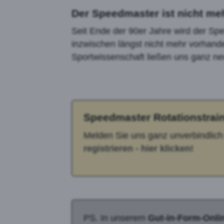
Der Speedmaster ist nicht meh
Seit Ende der 90er Jahre wird der Sp
inzwischen längst nicht mehr vorhand
Sportwissenschaft ließen uns ganz neu
Speedmaster Rotationstrain
Melden Sie uns ganz unverbindlich
registrieren - hier klicken!
PS. In unserem
Gut-in-Form-Onli