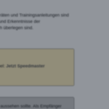
räten und Trainingsanleitungen sind
und Erkenntnisse der
h überlegen sind.
el:
Jetzt Speedmaster
g aussehen sollte. Als Empfänger