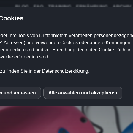
BLOG
FAQ
TRAINING
ERNÄHRUNG
ARCHIV
 Cookies
der ihre Tools von Drittanbietern verarbeiten personenbezogene
P-Adressen) und verwenden Cookies oder andere Kennungen, di
onstrainer von Koelbel
rforderlich sind und zur Erreichung der in den Cookie-Richtlin
cke erforderlich sind.
zu finden Sie in der Datenschutzerklärung.
en und anpassen
Alle anwählen und akzeptieren
S
mo (Piwik)