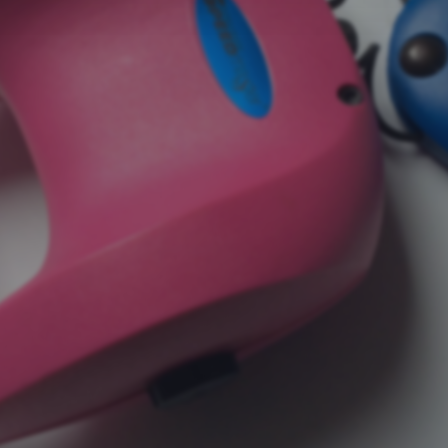
le Fonts
ube
le Tag Manager
book
eptieren