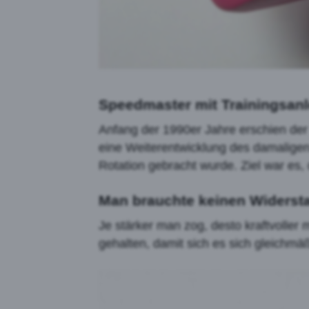
Speedmaster mit Trainingsanl
Anfang der 1990er Jahre erschien der
eine Weiterentwicklung des damaligen 
Rotation gebracht wurde. Ziel war es,
Man brauchte keinen Widersta
Je stärker man zog, desto kraftvoll
gehalten, damit sich es sich gleichmä