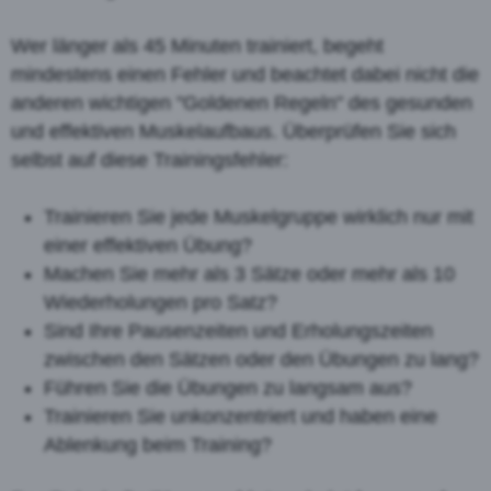
Wer länger als 45 Minuten trainiert, begeht
mindestens einen Fehler und beachtet dabei nicht die
anderen wichtigen "Goldenen Regeln" des gesunden
und effektiven Muskelaufbaus. Überprüfen Sie sich
selbst auf diese Trainingsfehler:
Trainieren Sie jede Muskelgruppe wirklich nur mit
einer effektiven Übung?
Machen Sie mehr als 3 Sätze oder mehr als 10
Wiederholungen pro Satz?
Sind Ihre Pausenzeiten und Erholungszeiten
zwischen den Sätzen oder den Übungen zu lang?
Führen Sie die Übungen zu langsam aus?
Trainieren Sie unkonzentriert und haben eine
Ablenkung beim Training?