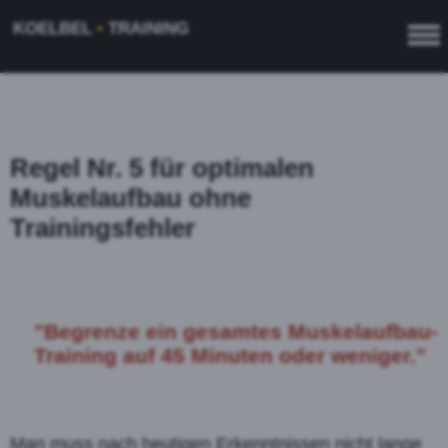
KOELBEL
•
TRAINING
Regel Nr. 5 für optimalen
Muskelaufbau ohne
Trainingsfehler
"Begrenze ein gesamtes Muskelaufbau-
Training auf 45 Minuten oder weniger."
Man muss nach heutigen Erkenntnissen nicht lange