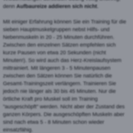
denn
Aufbaureize addieren sich nicht
.
Mit einiger Erfahrung können Sie ein Training für die
sieben Hauptmuskelgruppen nebst Hilfs- und
Nebenmuskeln in 20 - 25 Minuten durchführen.
Zwischen den einzelnen Sätzen empfehlen sich
kurze Pausen von etwa 20 Sekunden (nicht
Minuten!). So wird auch das Herz-Kreislaufsystem
mittrainiert. Mit längeren 3 - 5 Minutenpausen
zwischen den Sätzen können Sie natürlich die
Gesamt-Trainingszeit verlängern. Trainieren Sie
jedoch nie länger als 30 bis 45 Minuten. Nur die
örtliche Kraft pro Muskel soll im Training
"ausgeschöpft" werden. Nicht aber der Zustand des
ganzen Körpers. Die ausgeschöpften Muskeln aber
sind nach etwa 5 - 8 Minuten schon wieder
einsatzfähig.