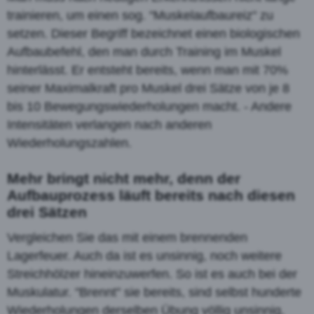
trainieren, um einen sog. "Muskelaufbaureiz" zu
setzen. Dieser Begriff bezeichnet einen biologischen
Aufbaubefehl, den man durch Training im Muskel
hinterlässt. Er entsteht bereits, wenn man mit 70%
seiner Maximalkraft pro Muskel drei Sätze von je 8
bis 10 Bewegungswiederholungen macht. - Andere
Intensitäten verlangen nach anderen
Wiederholungszahlen.
Mehr bringt nicht mehr, denn der
Aufbauprozess läuft bereits nach diesen
drei Sätzen
Vergleichen Sie das mit einem brennenden
Lagerfeuer. Auch da ist es unsinnig, noch weitere
Streichhölzer hineinzuwerfen. So ist es auch bei der
Muskulatur. "Brennt" sie bereits, sind selbst hunderte
Wiederholungen derselben Übung völlig unsinnig,