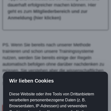
dauerhaft erfolgreicher machen können. Hier
geht es zum
Mitgliederbereich und zur
Anmeldung (hier klicken)
PS. Wenn Sie bereits nach unserer Methode
trainieren und schon unsere Trainingssysteme
nutzen, werden Sie bereits einige der Regeln
automatisch befolgen ohne darüber nachdenken zu
müssen. Sie verstehen aber die wissenschaftlichen
Hintergründe besser und lernen, diese Grundlagen
Wir lieben Cookies
Schritt für Schritt umzusetzen.
Diese Website oder ihre Tools von Drittanbietern
verarbeiten personenbezogene Daten (z. B.
Browserdaten, IP-Adressen) und verwenden
zur Übersicht