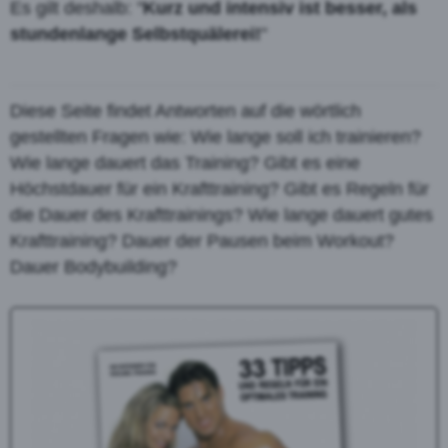
Es gilt deshalb: "
Kurz und intensiv ist besser, als
stundenlange Selbstquälerei!
"
Diese Seite findet Antworten auf die wörtlich
gestellten Fragen wie: Wie lange soll ich trainieren?
Wie lange dauert das Training? Gibt es eine
Höchstdauer für ein Krafttraining? Gibt es Regeln für
die Dauer des Krafttrainings? Wie lange dauert gutes
Krafttraining? Dauer der Pausen beim Workout?
Dauer Bodybuilding?