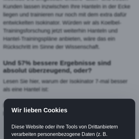
Kunden lassen inzwischen Ihre Hanteln in der Ecke
liegen und trainieren nur noch mit dem extra dafür
entwickelten Isokinator. Würden wir als Koelbel-
Trainingsforschung jetzt weiterhin Hanteln und
Hantel-Trainingspläne anbieten, wäre das ein
Rückschritt im Sinne der Wissenschaft.
Und 57% bessere Ergebnisse sind
absolut überzeugend, oder?
Lesen Sie hier, warum der Isokinator 7-mal besser
als eine Hantel ist:
https://www.isokinator.com/der-isokinator-ist-7x-
Wir lieben Cookies
besser-als-hanteln/
Diese Website oder ihre Tools von Drittanbietern
verarbeiten personenbezogene Daten (z. B.