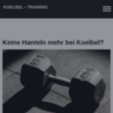
KOELBEL
•
TRAINING
Keine Hanteln mehr bei Koelbel?