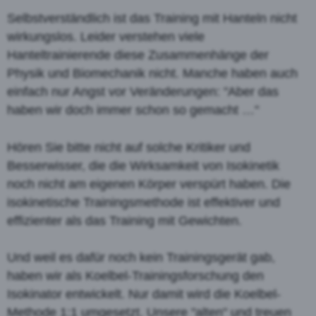
Selbstverständlich ist das Training mit Hanteln nicht
wirkungslos. Leider verstehen viele
Hanteltrainierende diese Zusammenhänge der
Physik und Biomechanik nicht. Manche haben auch
einfach nur Angst vor Veränderungen: "Aber das
haben wir doch immer schon so gemacht …"
Hören Sie bitte nicht auf solche Kritiker und
Besserwisser, die die Wirksamkeit von Isokinetik
noch nicht am eigenen Körper verspürt haben. Die
isokinetische Trainingsmethode ist effektiver und
effizienter als das Training mit Gewichten.
Und weil es dafür noch kein Trainingsgerät gab,
haben wir als Koelbel-Trainingsforschung den
Isokinator entwickelt. Nur damit wird die Koelbel-
Methode 1:1 umgesetzt. Unsere "alten" und treuen