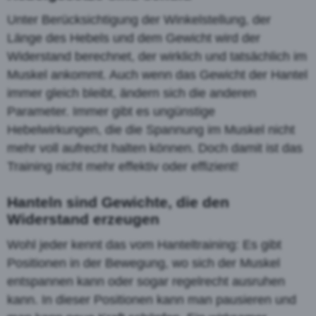
Unter Berücksichtigung der Winkelstellung, der
Länge des Hebels und dem Gewicht wird der
Widerstand berechnet, der wirklich und tatsächlich im
Muskel ankommt. Auch wenn das Gewicht der Hantel
immer gleich bleibt, ändern sich die anderen
Parameter. Immer gibt es ungünstige
Hebelwirkungen, die die Spannung im Muskel nicht
mehr voll aufrecht halten können. Doch damit ist das
Training nicht mehr effektiv oder effizient!
Hanteln sind Gewichte, die den
Widerstand erzeugen
Wohl jeder kennt das vom Hanteltraining: Es gibt
Positionen in der Bewegung, wo sich der Muskel
entspannen kann oder sogar regelrecht ausruhen
kann. In dieser Positionen kann man pausieren und