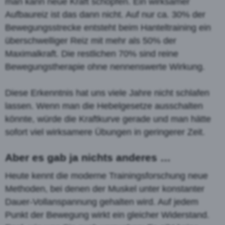
man kann neue Kraft schöpfen. Ein wirksamer
Aufbaureiz ist das dann nicht. Auf nur ca. 30% der
Bewegungsstrecke entsteht beim Hanteltraining ein
überschwelliger Reiz mit mehr als 50% der
Maximalkraft. Die restlichen 70% sind reine
Bewegungstherapie ohne nennenswerte Wirkung.
Diese Erkenntnis hat uns viele Jahre nicht schlafen
lassen. Wenn man die Hebelgesetze ausschalten
könnte, würde die Kraftkurve gerade und man hätte
sofort viel wirksamere Übungen in geringerer Zeit.
Aber es gab ja nichts anderes …
Heute kennt die moderne Trainingsforschung neue
Methoden, bei denen der Muskel unter konstanter
Dauer-Vollanspannung gehalten wird. Auf jedem
Punkt der Bewegung wirkt ein gleicher Widerstand.