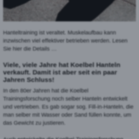
Hanteltraining ist veraltet. Muskelaufbau kann
inzwischen viel effektiver betrieben werden. Lesen
Sie hier die Details …
Viele, viele Jahre hat Koelbel Hanteln
verkauft. Damit ist aber seit ein paar
Jahren Schluss!
In den 80er Jahren hat die Koelbel
Trainingsforschung noch selber Hanteln entwickelt
und vertrieben. Es gab sogar sog. Fill-in-Hanteln, die
man selber mit Wasser oder Sand füllen konnte, um
das Gewicht zu justieren.