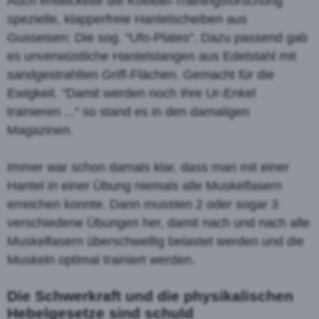
Auch entwickelte die Koelbel-Trainingsforschung
spezielle, klapperfreie Hantelscheiben aus
Gusseisen: Die sog. "Ufo-Plates". Dazu passend gab
es unverwüstliche Hantelstangen aus Edelstahl mit
sandgestrahlten Griff-Flächen. Gemacht für die
Ewigkeit. "Damit werden noch Ihre Ur-Enkel
trainieren ..." so stand es in den damaligen
Magazinen.
Immer war schon damals klar, dass man mit einer
Hantel in einer Übung niemals alle Muskelfasern
erreichen konnte. Dann mussten 2 oder sogar 3
verschiedene Übungen her, damit nach und nach alle
Muskelfasern überschwellig belastet werden und die
Muskeln optimal trainiert werden.
Die Schwerkraft und die physikalischen
Hebelgesetze sind schuld