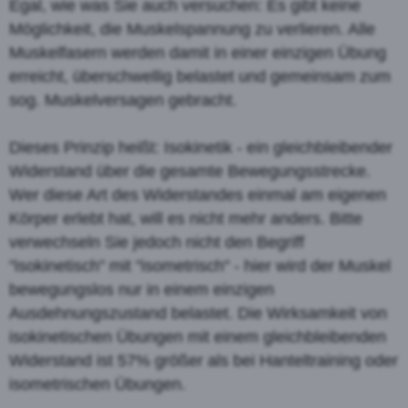
Egal, wie was Sie auch versuchen: Es gibt keine
Möglichkeit, die Muskelspannung zu verlieren. Alle
Muskelfasern werden damit in einer einzigen Übung
erreicht, überschwellig belastet und gemeinsam zum
sog. Muskelversagen gebracht.
Dieses Prinzip heißt: Isokinetik - ein gleichbleibender
Widerstand über die gesamte Bewegungsstrecke.
Wer diese Art des Widerstandes einmal am eigenen
Körper erlebt hat, will es nicht mehr anders. Bitte
verwechseln Sie jedoch nicht den Begriff
"isokinetisch" mit "isometrisch" - hier wird der Muskel
bewegungslos nur in einem einzigen
Ausdehnungszustand belastet. Die Wirksamkeit von
isokinetischen Übungen mit einem gleichbleibenden
Widerstand ist 57% größer als bei Hanteltraining oder
isometrischen Übungen.