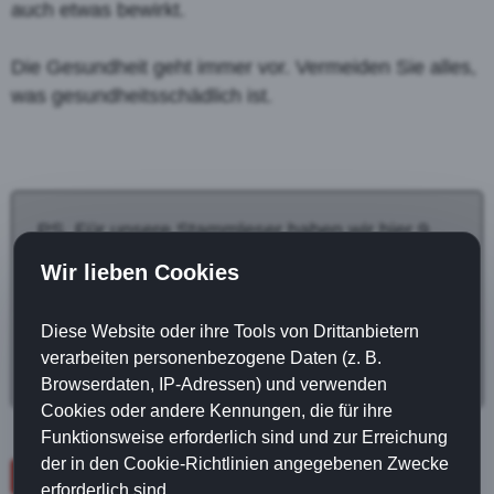
auch etwas bewirkt.
Die Gesundheit geht immer vor. Vermeiden Sie alles,
was gesundheitsschädlich ist.
PS. Für unsere Stammleser haben wir hier 9
ultimative Tipps für erfolgreiche Training zu
Wir lieben Cookies
Hause erarbeitet. In unserem Mitgliederbereich
können Sie diese Tipps kostenlos lesen:
Gratis
Diese Website oder ihre Tools von Drittanbietern
Login (hier klicken)
verarbeiten personenbezogene Daten (z. B.
Browserdaten, IP-Adressen) und verwenden
Cookies oder andere Kennungen, die für ihre
Funktionsweise erforderlich sind und zur Erreichung
der in den Cookie-Richtlinien angegebenen Zwecke
zur Übersicht
erforderlich sind.