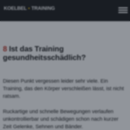
KOELBEL
•
TRAINING
8
Ist das Training
gesundheitsschädlich?
Diesen Punkt vergessen leider sehr viele. Ein
Training, das den Körper verschleißen lässt, ist nicht
ratsam.
Ruckartige und schnelle Bewegungen verlaufen
unkontrollierbar und schädigen schon nach kurzer
Zeit Gelenke, Sehnen und Bänder.