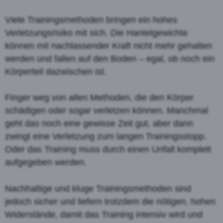
Viele Trainingsmethoden bringen ein hohes
Verletzungsrisiko mit sich. Die Hantelgewichte
können mit nachlassender Kraft nicht mehr gehalten
werden und fallen auf den Boden – egal, ob noch ein
Körperteil dazwischen ist.
Finger weg von allen Methoden, die den Körper
schädigen oder sogar verletzen können. Manchmal
geht das noch eine gewisse Zeit gut, aber dann
zwingt eine Verletzung zum langen Trainingsstopp.
Oder das Training muss durch einen Unfall komplett
aufgegeben werden.
Nachhaltige und kluge Trainingsmethoden sind
jedoch sicher und liefern trotzdem die nötigen, hohen
Widerstände, damit das Training intensiv wird und