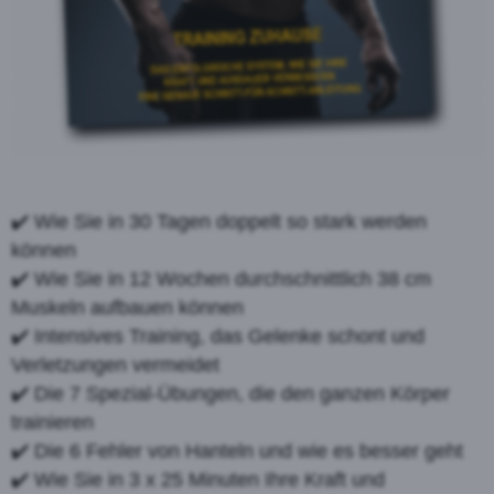
✔️ Wie Sie in 30 Tagen doppelt so stark werden
können
✔️ Wie Sie in 12 Wochen durchschnittlich 38 cm
Muskeln aufbauen können
✔️ Intensives Training, das Gelenke schont und
Verletzungen vermeidet
✔️ Die 7 Spezial-Übungen, die den ganzen Körper
trainieren
✔️ Die 6 Fehler von Hanteln und wie es besser geht
✔️ Wie Sie in 3 x 25 Minuten Ihre Kraft und