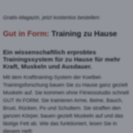
Gratis-Magazin, jetzt kostenlos bestellen:
Gut in Form:
Training zu Hause
Ein wissenschaftlich erprobtes
Trainingssystem für zu Hause für mehr
Kraft, Muskeln und Ausdauer.
Mit dem Krafttraining-System der Koelbel-
Trainingsforschung bauen Sie zu Hause ganz gezielt
Muskeln auf. Sie kommen ohne Fitnessstudio schnell
GUT IN FORM. Sie trainieren Arme, Beine, Bauch,
Brust, Rücken, Po und Schultern. Sie straffen den
ganzen Körper, bauen gezielt Muskeln auf und das
lästige Fett ab. Wie das funktioniert, lesen Sie in
diesem Heft: