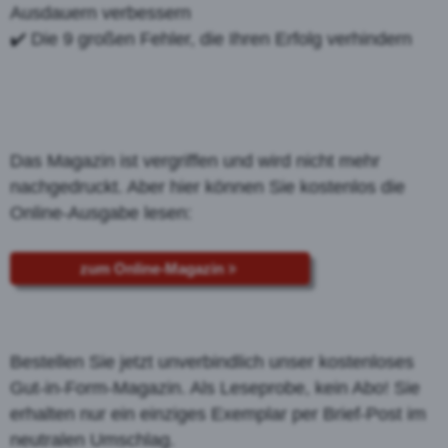
Ausdauern verbessern
✔️ Die 9 großen Fehler, die Ihren Erfolg verhindern
Das Magazin ist vergriffen und wird nicht mehr
nachgedruckt. Aber hier können Sie kostenlos die
Online-Ausgabe lesen:
zum Online-Magazin
Bestellen Sie jetzt unverbindlich unser kostenloses
Gut-in-Form-Magazin. Als Leseprobe, kein Abo! Sie
erhalten nur ein einziges Exemplar per Brief-Post im
neutralen Umschlag.