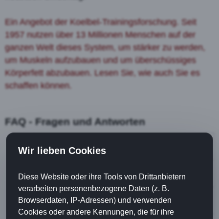
Ein Angebot der Koelbel-Trainingsforschung. Seit
1957 nutzen über 13 Millionen Menschen auf der
ganzen Welt dieses System, um stärker zu werden,
um Muskeln aufzubauen und um überschüssiges
Körperfett abzubauen. Lesen Sie, wie auch Sie es
schaffen können.
FAQ - Fragen und Antworten
Ist das ein Abo?
Wir lieben Cookies
Gibt es versteckte Kosten?
Diese Website oder ihre Tools von Drittanbietern
verarbeiten personenbezogene Daten (z. B.
Warum verschenkt Ihr Euer Heft?
Browserdaten, IP-Adressen) und verwenden
Cookies oder andere Kennungen, die für ihre