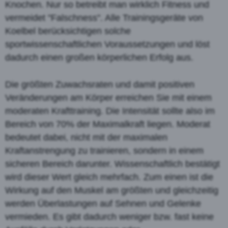
Knochen. Nur so betreibt man wirklich Fitness und
vermeidet "Falschness". Alle Trainingsgeräte von
Koelbel berücksichtigen solche
sportwissenschaftlichen Voraussetzungen und löst
dadurch einen großen körperlichen Erfolg aus.
Die größten Zuwachsraten und damit positiven
Veränderungen am Körper erreichen Sie mit einem
moderaten Krafttraining. Die Intensität sollte also im
Bereich von 70% der Maximalkraft liegen. Moderat
bedeutet dabei, nicht mit der maximalen
Kraftanstrengung zu trainieren, sondern in einem
sicheren Bereich darunter. Wissenschaftlich bestätigt
wird dieser Wert gleich mehrfach. Zum einen ist die
Wirkung auf den Muskel am größten und gleichzeitig
werden Überlastungen auf Sehnen und Gelenke
vermieden. Es gibt dadurch weniger bzw. fast keine