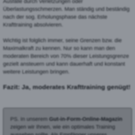
Ausfälle durch Verletzungen oder
Überlastungsschmerzen. Man ständig und beständig
nach der sog. Erholungsphase das nächste
Krafttraining absolvieren.
Wichtig ist folglich immer, seine Grenzen bzw. die
Maximalkraft zu kennen. Nur so kann man den
moderaten Bereich von 70% dieser Leistungsgrenze
gezielt ansteuern und kann dauerhaft und konstant
weitere Leistungen bringen.
Fazit: Ja, moderates Krafttraining genügt!
PS. In unserem
Gut-in-Form-Online-Magazin
zeigen wir Ihnen, wie ein optimales Training
aussehen sollte. Als Empfänger unseres