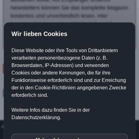
Newsletters können Sie das komplette Magazin
kostenlos und unverbindlich lesen. Hier
kommen Sie in unseren Mitgliederbereich:
Gratis Login (hier klicken)
Wir lieben Cookies
Diese Website oder ihre Tools von Drittanbietern
verarbeiten personenbezogene Daten (z. B.
Browserdaten, IP-Adressen) und verwenden
zurück
Cookies oder andere Kennungen, die für ihre
Funktionsweise erforderlich sind und zur Erreichung
der in den Cookie-Richtlinien angegebenen Zwecke
Facebook
Twitter
erforderlich sind.
Weitere Infos dazu finden Sie in der
Datenschutzerklärung.
©
Koelbel
|
Impressum
|
Datenschutz
|
Cookies
|
Kontakt