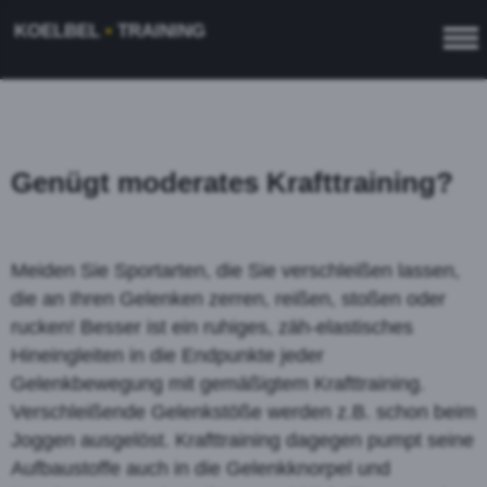
KOELBEL
•
TRAINING
Genügt moderates Krafttraining?
Meiden Sie Sportarten, die Sie verschleißen lassen,
die an Ihren Gelenken zerren, reißen, stoßen oder
rucken! Besser ist ein ruhiges, zäh-elastisches
Hineingleiten in die Endpunkte jeder
Gelenkbewegung mit gemäßigtem Krafttraining.
Verschleißende Gelenkstöße werden z.B. schon beim
Joggen ausgelöst. Krafttraining dagegen pumpt seine
Aufbaustoffe auch in die Gelenkknorpel und