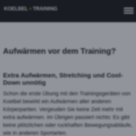
KOELBEL
•
TRAINING
Aufwärmen vor dem Training?
Extra Aufwärmen, Stretching und Cool-
Down unnötig
Schon die erste Übung mit den Trainingsgeräten von
Koelbel bewirkt ein Aufwärmen aller anderen
Körperpartien. Vergeuden Sie keine Zeit mehr mit
extra aufwärmen. Im Übrigen passiert nichts: Es gibt
keine plötzlichen oder ruckhaften Bewegungsabläufe,
wie in anderen Sportarten.