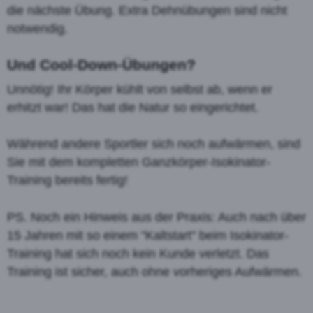
die nächste Übung. Extra Dehnübungen sind nicht
notwendig.
Und Cool-Down-Übungen?
Unnötig! Ihr Körper kühlt von selbst ab, wenn er
erhitzt war! Das hat die Natur so eingerichtet.
Während andere Sportler sich noch aufwärmen, sind
Sie mit dem kompletten Ganzkörper-Isokinator-
Training bereits fertig!
PS. Noch ein Hinweis aus der Praxis: Auch nach über
15 Jahren mit so einem "Kaltstart" beim Isokinator-
Training hat sich noch kein Kunde verletzt. Das
Training ist sicher, auch ohne vorheriges Aufwärmen.