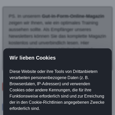
PS. In unserem
Gut-in-Form-Online-Magazin
zeigen wir Ihnen, wie ein optimales Training
aussehen sollte. Als Empfänger unseres
Newsletters können Sie das komplette Magazin
kostenlos und unverbindlich lesen. Hier
kommen Sie in unseren Mitgliederbereich:
Gratis Login (hier klicken)
Wir lieben Cookies
Diese Website oder ihre Tools von Drittanbietern
verarbeiten personenbezogene Daten (z. B.
Browserdaten, IP-Adressen) und verwenden
zurück
Cookies oder andere Kennungen, die für ihre
Funktionsweise erforderlich sind und zur Erreichung
der in den Cookie-Richtlinien angegebenen Zwecke
Facebook
Twitter
erforderlich sind.