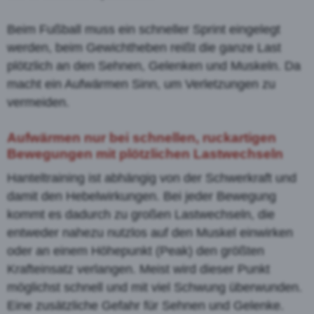
Beim Fußball muss ein schneller Sprint eingelegt
werden, beim Gewichtheben reißt die ganze Last
plötzlich an den Sehnen, Gelenken und Muskeln. Da
macht ein Aufwärmen Sinn, um Verletzungen zu
vermeiden.
Aufwärmen nur bei schnellen, ruckartigen
Bewegungen mit plötzlichen Lastwechseln
Hanteltraining ist abhängig von der Schwerkraft und
damit den Hebelwirkungen. Bei jeder Bewegung
kommt es dadurch zu großen Lastwechseln, die
entweder nahezu nutzlos auf den Muskel einwirken
oder an einem Höhepunkt (Peak) den größten
Krafteinsatz verlangen. Meist wird dieser Punkt
möglichst schnell und mit viel Schwung überwunden.
Eine zusätzliche Gefahr für Sehnen und Gelenke.