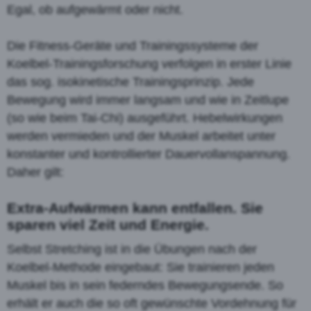
Egal, ob aufgewärmt oder nicht.
Die Fitness-Geräte und Trainingssysteme der
Koelbel-Trainingsforschung verfolgen in erster Linie
das sog. isokinetische Trainingsprinzip. Jede
Bewegung wird immer langsam und wie in Zeitlupe
(so wie beim Tai-Chi) ausgeführt. Hebelwirkungen
werden vermieden und der Muskel arbeitet unter
konstanter und kontrollierter Dauervollanspannung.
Daher gilt:
Extra-Aufwärmen kann entfallen. Sie
sparen viel Zeit und Energie.
Selbst Stretching ist in die Übungen nach der
Koelbel-Methode eingebaut: Sie trainieren jeden
Muskel bis in sein federndes Bewegungsende. So
erhält er auch die so oft gewünschte Vordehnung für