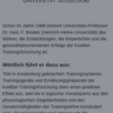
Schon im Jahre 1988 erkennt Universitäts-Professor
Dr. med. F. Beuker (Heinrich-Heine-Universität) das
Wirken, die Entwicklungen, die körperlichen und die
gesundheitsorientierten Erfolge der Koelbel-
Trainingsforschung an.
Wörtlich führt er dazu aus:
"Die in Anwendung gebrachten Trainingssysteme,
Trainingsgeräte und Ernährungspräparate der
Koelbel-Trainingsforschung üben einen positiven
Effekt aus, weil sie in logischer Konsequenz aus den
physiologischen Gegebenheiten und den
Gesetzmäßigkeiten der Trainingslehre konstruiert