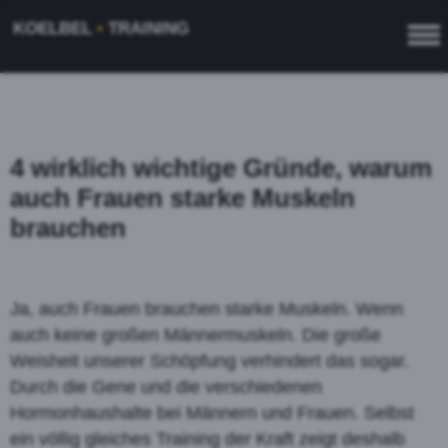
KOELBEL
•
TRAINING
4 wirklich wichtige Gründe, warum
auch Frauen starke Muskeln
brauchen
Ja, auch Frauen brauchen starke Muskeln. Wenn
auch keine großen Männermuskeln. Die große
Weisheit unserer Schöpfung verhindert das sogar.
Durch die Gene und die verschiedenen
Hormonhaushalte bei Männern und Frauen. Selbst
ein völlig gleiches Training der Kraft zeigt deshalb