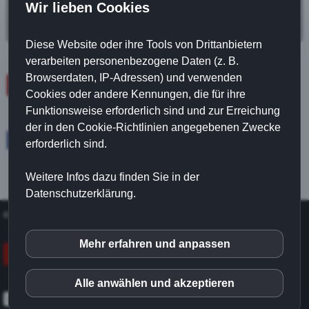
Gratis Login (hier klicken)
Wir lieben Cookies
Diese Website oder ihre Tools von Drittanbietern
verarbeiten personenbezogene Daten (z. B.
Browserdaten, IP-Adressen) und verwenden
zurück
Cookies oder andere Kennungen, die für ihre
Funktionsweise erforderlich sind und zur Erreichung
der in den Cookie-Richtlinien angegebenen Zwecke
Facebook
Twitter
erforderlich sind.
Weitere Infos dazu finden Sie in der
Datenschutzerklärung.
©
Koelbel
|
Impressum
|
Datenschutz
|
Cookies
|
Kontakt
Mehr erfahren und anpassen
inCMS
Vertrag widerrufen
Alle anwählen und akzeptieren
Matomo (Piwik)