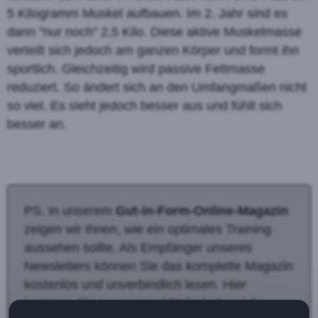
5 Kilogramm Muskel aufbauen. Im 2. Jahr sind es
dann "nur noch" 2,5 Kilo. Diese aktive Muskelmasse
verteilt sich jedoch am ganzen Körper und formt ihn
sportlich. Gleichzeitig wird passive Fettmasse
reduziert. So ändert sich an den Umfangmaßen nicht
so viel. Es sieht jedoch besser aus und fühlt sich
besser an.
PS. In unserem
Gut-in-Form-Online-Magazin
zeigen wir Ihnen, wie ein optimales Training
aussehen sollte. Als Empfänger unseres
Newsletters können Sie das komplette Magazin
kostenlos und unverbindlich lesen. Hier
kommen Sie in unseren Mitgliederbereich: