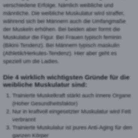
verschiedene Erfolge. Nämlich weibliche und
männliche. Die weibliche Muskulatur wird straffer,
während sich bei Männern auch die Umfangmaße
der Muskeln erhöhen. Bei beiden aber formt die
Muskulatur die Figur. Bei Frauen typisch feminin
(Bikini-Tendenz). Bei Männern typisch maskulin
(Athletik/Herkules-Tendenz). Hier aber geht es
speziell um die Ladies.
Die 4 wirklich wichtigsten Gründe für die
weibliche Muskulatur sind:
Trainierte Muskelkraft stärkt auch innere Organe
(Hoher Gesundheitsfaktor)
Nur in kraftvoll eingesetzter Muskulatur wird Fett
verbrannt
Trainierte Muskulatur ist pures Anti-Aging für den
ganzen Körper