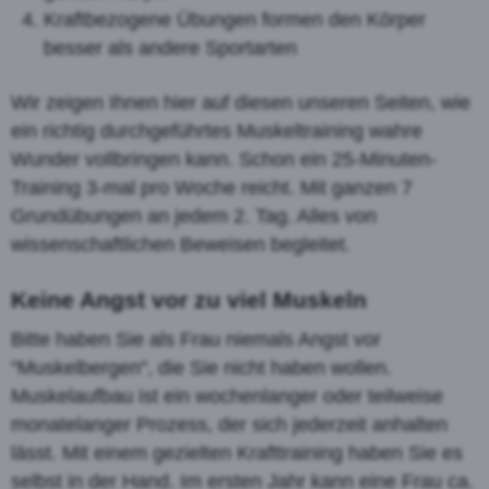
Kraftbezogene Übungen formen den Körper
besser als andere Sportarten
Wir zeigen Ihnen hier auf diesen unseren Seiten, wie
ein richtig durchgeführtes Muskeltraining wahre
Wunder vollbringen kann. Schon ein 25-Minuten-
Training 3-mal pro Woche reicht. Mit ganzen 7
Grundübungen an jedem 2. Tag. Alles von
wissenschaftlichen Beweisen begleitet.
Keine Angst vor zu viel Muskeln
Bitte haben Sie als Frau niemals Angst vor
"Muskelbergen", die Sie nicht haben wollen.
Muskelaufbau ist ein wochenlanger oder teilweise
monatelanger Prozess, der sich jederzeit anhalten
lässt. Mit einem gezielten Krafttraining haben Sie es
selbst in der Hand. Im ersten Jahr kann eine Frau ca.